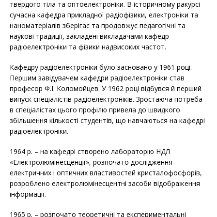
твердого тіла та оптоелектроніки. В історичному ракурсі
сучасна кафедра прикладної радіофізики, електроніки та
наноматеріалів зберігає та продовжує педагогічні та
наукові традиції, закладені викладачами кафедр
радіоелектроніки та фізики надвисоких частот.
Кафедру радіоелектроніки було засновано у 1961 році.
Першим завідувачем кафедри радіоелектроніки став
професор Ф.І. Коломойцев. У 1962 році відбувся й перший
випуск спеціалістів-радіоелектроніків. Зростаюча потреба
в спеціалістах цього профілю привела до швидкого
збільшення кількості студентів, що навчаються на кафедрі
радіоелектроніки.
1964 р. – на кафедрі створено лабораторію НДЛ
«Електролюмінесценції», розпочато дослідження
електричних і оптичних властивостей кристалофосфорів,
розроблено електролюмінесцентні засоби відображення
інформації.
1965 р. – розпочато теоретичні та експериментальні