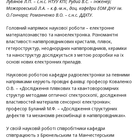
Лубянов Л.П. – с.н.с. НТУУ КПІ; Рудий В.С. – інженер;
Можаровський Л.А. – к.ф.-м.н., доц. кафедри ЕОМ ДНУ ім.
О.Гончара; Романченко В.О. – с.н.с. ДДХТУ.
Головний напрямок наукової роботи – електронне
матеріалознавство та наноелектроніка. Різноманітні
властивості напівпровідникових кристалів, плівок,
гетероструктур, неоднорідних напівпровідників, кераміки
та наноструктур досліджується з метою розробки на їх
основі нових електронних приладів.
Науковою роботою кафедри радіоелектроніки за певними
напрямками керують провідні фахівці: професор Коваленко
О.В. – «Дослідження плівкових та квантоворозмірних
структур методами оптичної спектроскопії, дослідження
властивостей матеріалів сенсорної електроніки»;
професор Буланий М.Ф. – «Дослідження структурних
дефектів та механізмів рекомбінації в напівпровідниках».
У своїй науковій роботі співробітники кафедри
співпрацюють з Брюнельським та Манчестерським