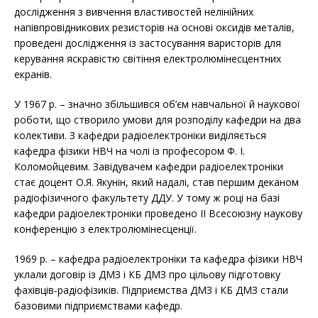
дослідження з вивчення властивостей нелінійних
напівпровідникових резисторів на основі оксидів металів,
проведені дослідження із застосування варисторів для
керування яскравістю світіння електролюмінесцентних
екранів.
У 1967 р. – значно збільшився об’єм навчальної й наукової
роботи, що створило умови для розподілу кафедри на два
колективи. З кафедри радіоелектроніки виділяється
кафедра фізики НВЧ на чолі із професором Ф. І.
Коломойцевим. Завідувачем кафедри радіоелектроніки
стає доцент О.Я. Якунін, який надалі, став першим деканом
радіофізичного факультету ДДУ. У тому ж році на базі
кафедри радіоелектроніки проведено ІІ Всесоюзну наукову
конференцію з електролюмінесценції.
1969 р. – кафедра радіоелектроніки та кафедра фізики НВЧ
уклали договір із ДМЗ і КБ ДМЗ про цільову підготовку
фахівців-радіофізиків. Підприємства ДМЗ і КБ ДМЗ стали
базовими підприємствами кафедр.