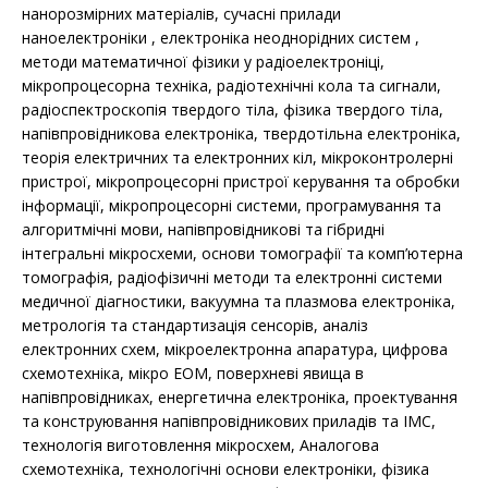
нанорозмірних матеріалів, сучасні прилади
наноелектроніки , електроніка неоднорідних систем ,
методи математичної фізики у радіоелектроніці,
мікропроцесорна техніка, радіотехнічні кола та сигнали,
радіоспектроскопія твердого тіла, фізика твердого тіла,
напівпровідникова електроніка, твердотільна електроніка,
теорія електричних та електронних кіл, мікроконтролерні
пристрої, мікропроцесорні пристрої керування та обробки
інформації, мікропроцесорні системи, програмування та
алгоритмічні мови, напівпровідникові та гібридні
інтегральні мікросхеми, основи томографії та комп’ютерна
томографія, радіофізичні методи та електронні системи
медичної діагностики, вакуумна та плазмова електроніка,
метрологія та стандартизація сенсорів, аналіз
електронних схем, мікроелектронна апаратура, цифрова
схемотехніка, мікро ЕОМ, поверхневі явища в
напівпровідниках, енергетична електроніка, проектування
та конструювання напівпровідникових приладів та ІМС,
технологія виготовлення мікросхем, Аналогова
схемотехніка, технологічні основи електроніки, фізика