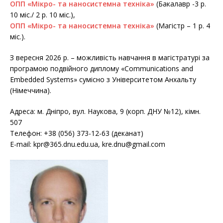
ОПП «Мікро- та наносистемна техніка»
(Бакалавр -3 р.
10 міс./ 2 р. 10 міс.),
ОПП «Мікро- та наносистемна техніка»
(Магістр – 1 р. 4
міс.).
З вересня 2026 р. – можливість навчання в магістратурі за
програмою подвійного диплому «Communications and
Embedded Systems» сумісно з Університетом Анхальту
(Німеччина).
Адреса: м. Дніпро, вул. Наукова, 9 (корп. ДНУ №12), кімн.
507
Телефон: +38 (056) 373-12-63 (деканат)
E-mail: kpr@365.dnu.edu.ua, kre.dnu@gmail.com