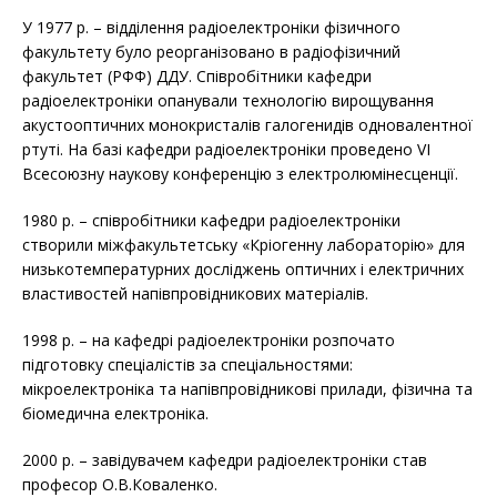
У 1977 р. – відділення радіоелектроніки фізичного
факультету було реорганізовано в радіофізичний
факультет (РФФ) ДДУ. Співробітники кафедри
радіоелектроніки опанували технологію вирощування
акустооптичних монокристалів галогенидів одновалентної
ртуті. На базі кафедри радіоелектроніки проведено VI
Всесоюзну наукову конференцію з електролюмінесценції.
1980 р. – співробітники кафедри радіоелектроніки
створили міжфакультетську «Кріогенну лабораторію» для
низькотемпературних досліджень оптичних і електричних
властивостей напівпровідникових матеріалів.
1998 р. – на кафедрі радіоелектроніки розпочато
підготовку спеціалістів за спеціальностями:
мікроелектроніка та напівпровідникові прилади, фізична та
біомедична електроніка.
2000 р. – завідувачем кафедри радіоелектроніки став
професор О.В.Коваленко.