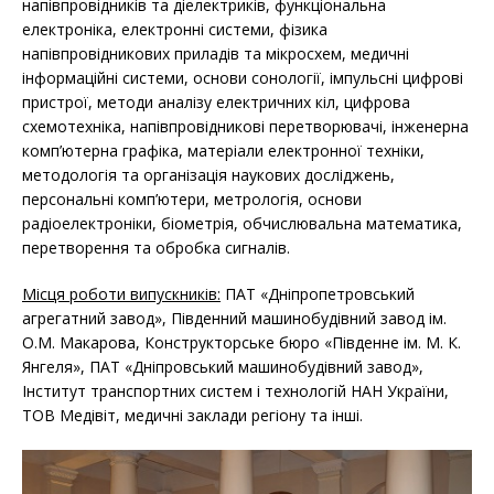
напівпровідників та діелектриків, функціональна
електроніка, електронні системи, фізика
напівпровідникових приладів та мікросхем, медичні
інформаційні системи, основи сонології, імпульсні цифрові
пристрої, методи аналізу електричних кіл, цифрова
схемотехніка, напівпровідникові перетворювачі, інженерна
комп’ютерна графіка, матеріали електронної техніки,
методологія та організація наукових досліджень,
персональні комп’ютери, метрологія, основи
радіоелектроніки, біометрія, обчислювальна математика,
перетворення та обробка сигналів.
Місця роботи випускників:
ПАТ «Дніпропетровський
агрегатний завод», Південний машинобудівний завод ім.
О.М. Макарова, Конструкторське бюро «Південне ім. М. К.
Янгеля», ПАТ «Дніпровський машинобудівний завод»,
Інститут транспортних систем і технологій НАН України,
ТОВ Медівіт, медичні заклади регіону та інші.