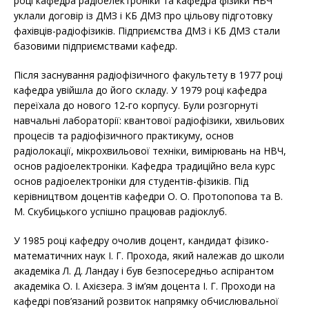
році кафедра радіоелектроніки та кафедра фізики НВЧ
уклали договір із ДМЗ і КБ ДМЗ про цільову підготовку
фахівців-радіофізиків. Підприємства ДМЗ і КБ ДМЗ стали
базовими підприємствами кафедр.
Після заснування радіофізичного факультету в 1977 році
кафедра увійшла до його складу. У 1979 році кафедра
переїхала до нового 12-го корпусу. Були розгорнуті
навчальні лабораторії: квантової радіофізики, хвильових
процесів та радіофізичного практикуму, основ
радіолокації, мікрохвильової техніки, вимірювань на НВЧ,
основ радіоелектроніки. Кафедра традиційно вела курс
основ радіоелектроніки для студентів-фізиків. Під
керівництвом доцентів кафедри О. О. Протопопова та В.
М. Скубицького успішно працював радіоклуб.
У 1985 році кафедру очолив доцент, кандидат фізико-
математичних наук І. Г. Прохода, який належав до школи
академіка Л. Д. Ландау і був безпосередньо аспірантом
академіка О. І. Ахієзера. З ім’ям доцента І. Г. Проходи на
кафедрі пов’язаний розвиток напрямку обчислювальної