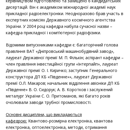
керівництвом підготовлено та захищено 6 кандидатських
дисертацій. Він є академіком міжнародної академії наук
прикладної радіоелектроніки. Неодноразово брав участь в
експертних комісіях Державного космічного агентства
України. У 2004 році кафедра набула сучасної назви –
кафедра прикладної і комп’ютерної радіофізики.
Відомими випускниками кафедри є: багаторічний голова
правління ВАТ «Дніпровський машинобудівний завод»,
лауреат Державної премії М. П. Фількін; аспірант кафедри –
член правління інвестиційної групи «Інтерпайп», лауреат
Державної премії О. І. Киричко; заступник Генерального
конструктора ДП КБ «Південне»», лауреат Державної
премії О.Л. Макаров; начальник відділення авіоніки ДП КБ
«Південне» В. О. Сидорук; А. В. Коротков і заслужений
металург України С. О. Притоманов, які багато років
очолювали заводи трубної промисловості.
Основні дисципліни, що викладаються
кафедрою:
Квантово-розмірна електроніка, квантова
електроніка, оптоелектроніка, методи, отримання