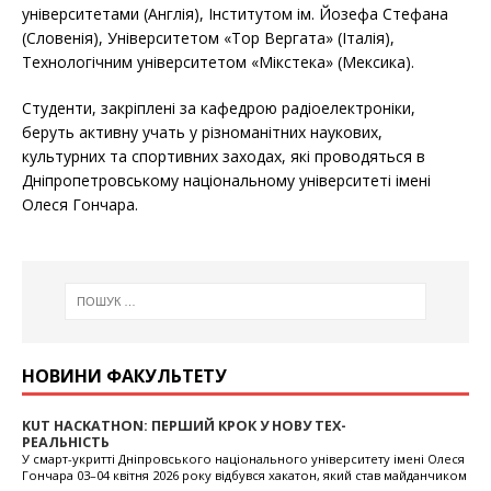
університетами (Англія), Інститутом ім. Йозефа Стефана
(Словенія), Університетом «Тор Вергата» (Італія),
Технологічним університетом «Мікстека» (Мексика).
Студенти, закріплені за кафедрою радіоелектроніки,
беруть активну учать у різноманітних наукових,
культурних та спортивних заходах, які проводяться в
Дніпропетровському національному університеті імені
Олеся Гончара.
НОВИНИ ФАКУЛЬТЕТУ
KUT HACKATHON: ПЕРШИЙ КРОК У НОВУ ТЕХ-
До
РЕАЛЬНІСТЬ
ци
лю
У смарт-укритті Дніпровського національного університету імені Олеся
Гончара 03–04 квітня 2026 року відбувся хакатон, який став майданчиком
Інс