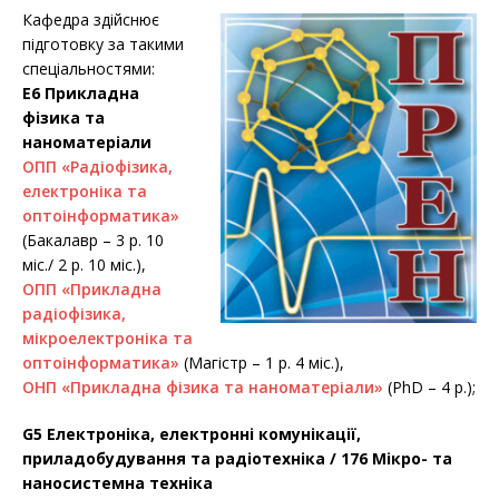
Кафедра здійснює
підготовку за такими
спеціальностями:
E6 Прикладна
фізика та
наноматеріали
ОПП «Радіофізика,
електроніка та
оптоінформатика»
(Бакалавр – 3 р. 10
міс./ 2 р. 10 міс.),
ОПП «Прикладна
радіофізика,
мікроелектроніка та
оптоінформатика»
(Магістр – 1 р. 4 міс.),
ОНП «Прикладна фізика та наноматеріали»
(PhD – 4 р.);
G5 Електроніка, електронні комунікації,
приладобудування та радіотехніка / 176 Мікро- та
наносистемна техніка