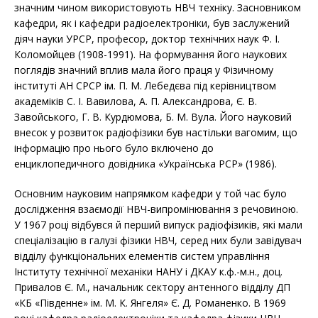
значним чином використовують НВЧ техніку. Засновником
кафедри, як і кафедри радіоелектроніки, був заслужений
діяч науки УРСР, професор, доктор технічних наук Ф. І.
Коломойцев (1908-1991). На формування його наукових
поглядів значний вплив мала його праця у Фізичному
інституті АН СРСР ім. П. М. Лебедєва під керівництвом
академіків С. І. Вавилова, А. П. Александрова, Є. В.
Завойського, Г. В. Курдюмова, Б. М. Вула. Його науковий
внесок у розвиток радіофізики був настільки вагомим, що
інформацію про нього було включено до
енциклопедичного довідника «Українська РСР» (1986).
Основним науковим напрямком кафедри у той час було
дослідження взаємодії НВЧ-випромінювання з речовиною.
У 1967 році відбувся й перший випуск радіофізиків, які мали
спеціалізацію в галузі фізики НВЧ, серед них були завідувач
відділу функціональних елементів систем управління
Інституту технічної механіки НАНУ і ДКАУ к.ф.-м.н., доц.
Привалов Є. М., начальник сектору антенного відділу ДП
«КБ «Південне» ім. М. К. Янгеля» Є. Д. Романенко. В 1969