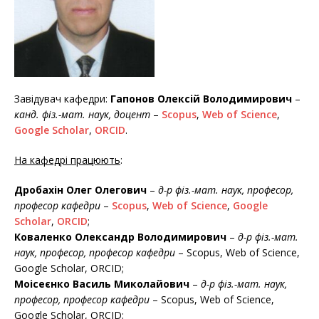
Завідувач кафедри:
Гапонов Олексій Володимирович
–
канд. фіз.-мат. наук, доцент
–
Scopus
,
Web of Science
,
Google Scholar
,
ORCID
.
На кафедрі працюють
:
Дробахін Олег Олегович
–
д-р фіз.-мат. наук, професор,
професор кафедри
–
Scopus
,
Web of Science
,
Google
Scholar
,
ORCID
;
Коваленко Олександр Володимирович
–
д-р фіз.-мат.
наук, професор, професор кафедри
– Scopus, Web of Science,
Google Scholar, ORCID;
Моісеєнко Василь Миколайович
–
д-р фіз.-мат. наук,
професор, професор кафедри
– Scopus, Web of Science,
Google Scholar, ORCID;