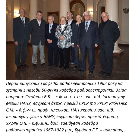
Перші випускники кафедрі радіоелектроніки 1962 року на
зустрічі з нагоди 50-річчя кафедри радіоелектроніки. Зліва
направо: Смойлов В.Б. – к.ф.-м.н., с.н.с. зав. від. Інституту
фізики НАНУ, лауреат держ. премій СРСР та УРСР; Рябченко
С.М. – д.ф.-м.н., проф., член-кор. НАН України, зав. від.
Інституту фізики НАНУ, лауреат держ. премій України;
Якунін О.Я. – к.ф.-м.н., доц., завідувач кафедри
радіоелектроніки 1967-1982 р.р.; Бурдова Г.Г. – викладач;