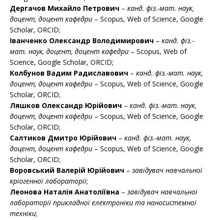
Дергачов Михайло Петрович
–
канд. фіз.-мат. наук,
доцент, доцент кафедри
– Scopus, Web of Science, Google
Scholar, ORCID;
Іванченко Олександр Володимирович
–
канд. фіз.-
мат. наук, доцент, доцент кафедри
– Scopus, Web of
Science, Google Scholar, ORCID;
Колбунов Вадим Радиславович
–
канд. фіз.-мат. наук,
доцент, доцент кафедри
– Scopus, Web of Science, Google
Scholar, ORCID;
Ляшков Олександр Юрійович
–
канд. фіз.-мат. наук,
доцент, доцент кафедри
– Scopus, Web of Science, Google
Scholar, ORCID;
Салтиков Дмитро Юрійович
–
канд. фіз.-мат. наук,
доцент, доцент кафедри
– Scopus, Web of Science, Google
Scholar, ORCID;
Воровський Валерій Юрійович
–
завідувач навчальної
кріогенної лабораторії
;
Леонова Наталія Анатоліївна
–
завідувач навчальної
лабораторії прикладної електроніки та наносистемної
техніки
;