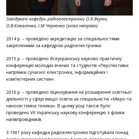
Завідувачі кафедри радіоелектроніки О.Я.Якунін,
О.В.Коваленко, І.М.Черненко (зліва направо)
2014 р. – проведено акредитацію за спеціальностями
закріпленими за кафедрою радіоелектроніки.
2015 р. – проведено Всеукраїнську науково-практичну
конференцію молодих вчених та студентів «Перспективні
напрямки сучасної електроніки, інформаційних і
комп’ютерних систем».
2016 р. – проведено ліцензування на розширення освітньої
діяльності у сфері вищої освіти за спеціальністю «Мікро-та
наносистемна техніка». В цьому році також було
проведено VII Українську наукову конференцію з фізики
напівпровідників.
З 1961 року кафедра радіоелектроніки підготувала понад