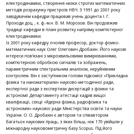
електродинаміки, створення низки строгих математичних
методів розрахунку пристроїв НВЧ. З 1991 до 2001 року
завідувачем кафедри працював учень доцента І. Г.
Проходи доц. , к. ф.-м.н. В. М. Морозов. Він продовжив
традиції кафедри в плані розвитку напряму комп’ютерної
електродинаміки.
Із 2001 року кафедру очолив професор, доктор фізико-
математичних наук Олег Олегович Дробахін. Його наукові
інтереси пов’язані з мікрохвильовими вимірюваннями,
комп’ютерною обробкою сигналів та зображень,
параметричним спектральним аналізом, неруйнівним
контролем. Він є заступником голови підкомісії «Прикладна
фізика та наноматеріали» науково-методичної ради,
експертної ради з експертизи дисертацій з фізики та
астрономії Департаменту атестації кадрів вищої
кваліфікації, секції «Ядерна фізика, радіофізика та
астрономія» наукової ради Міністерства освіти та науки
України. О. О. Дробахін є автором та співавтором
багатьох наукових праць, з яких більш, ніж 170 увійшли у
міжнародну науковометричну базу Scopus. Під його