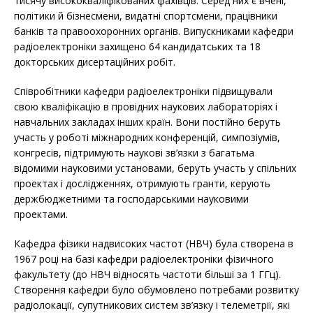
тисячу висококваліфікованих фахівців. Серед них є вчені,
політики й бізнесмени, видатні спортсмени, працівники
банків та правоохоронних органів. Випускниками кафедри
радіоелектроніки захищено 64 кандидатських та 18
докторських дисертаційних робіт.
Співробітники кафедри радіоелектроніки підвищували
свою кваліфікацію в провідних наукових лабораторіях і
навчальних закладах інших країн. Вони постійно беруть
участь у роботі міжнародних конференцій, симпозіумів,
конгресів, підтримують наукові зв’язки з багатьма
відомими науковими установами, беруть участь у спільних
проектах і дослідженнях, отримують гранти, керують
держбюджетними та господарськими науковими
проектами.
Кафедра фізики надвисоких частот (НВЧ) була створена в
1967 році на базі кафедри радіоелектроніки фізичного
факультету (до НВЧ відносять частоти більші за 1 ГГц).
Створення кафедри було обумовлено потребами розвитку
радіолокації, супутникових систем зв’язку і телеметрії, які