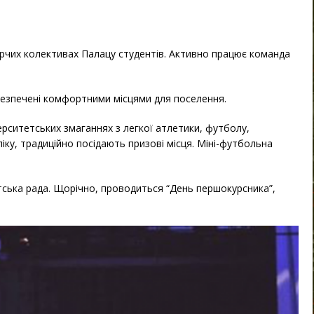
орчих колективах Палацу студентів. Активно працює команда
безпечені комфортними місцями для поселення.
ерситетських змаганнях з легкої атлетики, футболу,
іку, традиційно посідають призові місця. Міні-футбольна
тська рада. Щорічно, проводиться “День першокурсника”,