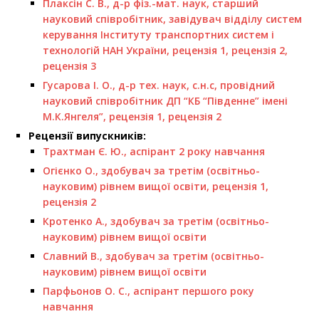
Плаксін С. В., д-р фіз.-мат. наук, старший
науковий співробітник, завідувач відділу систем
керування Інституту транспортних систем і
технологій НАН України, рецензія 1,
рецензія 2,
рецензія 3
Гусарова І. О., д-р тех. наук, с.н.с, провідний
науковий співробітник ДП “КБ “Південне” імені
М.К.Янгеля”, рецензія 1,
рецензія 2
Рецензії випускників:
Трахтман Є. Ю., аспірант 2 року навчання
Огієнко О., здобувач за третім (освітньо-
науковим) рівнем вищої освіти, рецензія 1,
рецензія 2
Кротенко А., здобувач за третім (освітньо-
науковим) рівнем вищої освіти
Славний В., здобувач за третім (освітньо-
науковим) рівнем вищої освіти
Парфьонов О. С., аспірант першого року
навчання