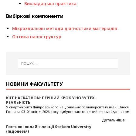
Викладацька практика
Вибіркові компоненти
Мікрохвильові методи діагностики матеріалів
Оптика наноструктур
НОВИНИ ФАКУЛЬТЕТУ
KUT HACKATHON: ПЕРШИЙ КРОК У НОВУ ТЕХ-
До
РЕАЛЬНІСТЬ
ци
лю
У смарт-укритті Дніпровського національного університету імені Олеся
Гончара 03–04 квітня 2026 року відбувся хакатон, який став майданчиком
Інс
для прямого нетворкінгу молодих талантів із титанами індустрії —
три
Детальніше...
Softserve, Dataart, Cleveroad, Hyperhost та Evolution.У хакатоні взяли
пер
участь 70 учасників, які мали одну спільну місію — змінити життя тих, хто
еко
Гостьові онлайн-лекції Stekom University
не може попросити про допомогу. До учасників хакатону звернулася
«Ци
(Індонезія)
Ор
місцева волонтерська організація “Dnipro Animals”, що має власний
інн
Вс
...