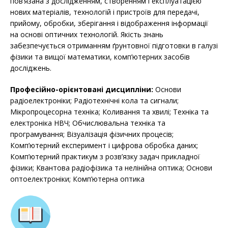
пов’язана з дослідженням, створенням і експлуатацією
нових матеріалів, технологій і пристроїв для передачі,
прийому, обробки, зберігання і відображення інформації
на основі оптичних технологій. Якість знань
забезпечується отриманням ґрунтовної підготовки в галузі
фізики та вищої математики, комп’ютерних засобів
досліджень.
Професійно-орієнтовані дисципліни:
Основи
радіоелектроніки; Радіотехнічні кола та сигнали;
Мікропроцесорна техніка; Коливання та хвилі; Техніка та
електроніка НВЧ; Обчислювальна техніка та
програмування; Візуалізація фізичних процесів;
Комп’ютерний експеримент і цифрова обробка даних;
Комп’ютерний практикум з розв’язку задач прикладної
фізики; Квантова радіофізика та нелінійна оптика; Основи
оптоелектроніки; Комп’ютерна оптика