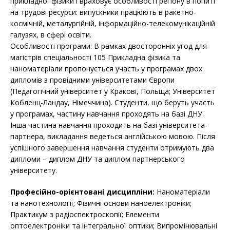
прикладної фізики і враховує особливості регіону в попиті
на трудові ресурси: випускники працюють в ракетно-
космічній, металургійній, інформаційно-телекомунікаційній
галузях, в сфері освіти.
Особливості програми: В рамках двосторонніх угод для
магістрів спеціальності 105 Прикладна фізика та
наноматеріали пропонується участь у програмах двох
дипломів з провідними університетами Європи
(Педагогічний університет у Кракові, Польща; Університет
Кобленц-Ландау, Німеччина). Студенти, що беруть участь
у програмах, частину навчання проходять на базі ДНУ.
Інша частина навчання проходить на базі університета-
партнера, викладання ведеться англійською мовою. Після
успішного завершення навчання студенти отримують два
дипломи – диплом ДНУ та диплом партнерського
університету.
Професійно-орієнтовані дисципліни:
Наноматеріали
та нанотехнології; Фізичні основи наноелектроніки;
Практикум з радіоспектроскопії; Елементи
оптоелектроніки та інтегральної оптики; Випромінювальні