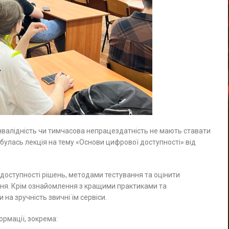
інвалідність чи тимчасова непрацездатність не мають ставати
ідбулась лекція на тему «Основи цифрової доступності» від
 доступності рішень, методами тестування та оцінити
ання. Крім ознайомлення з кращими практиками та
а зручність звичні їм сервіси.
ормації, зокрема: