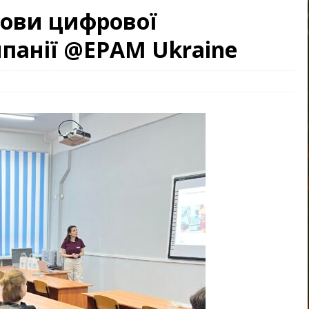
нови цифрової
мпанії @ЕРАМ Ukraine