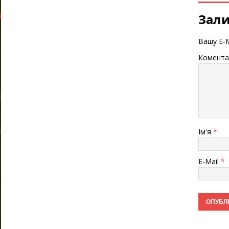
Зали
Вашу E-M
Комента
Ім'я
*
E-Mail
*