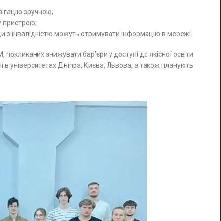
вігацію зручною;
у пристрою;
и з інвалідністю можуть отримувати інформацію в мережі.
 покликаних знижувати бар’єри у доступі до якісної освіти
 в університетах Дніпра, Києва, Львова, а також планують