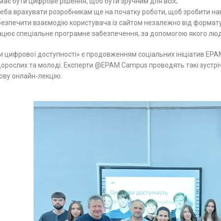
має бути цифрове рішення, щоб бути зручним для всіх;
сайтом незалежно від формату пристрою;❔
компанію....
альне програмне забезпечення, за
реба врахувати розробникам ще на початку роботи, щоб зробити на
о люди з інвалідністю можуть отримувати
абезпечити взаємодію користувача із сайтом незалежно від формат
ережі.«Основи цифрової доступності» є
рацює спеціальне програмне забезпечення, за допомогою якого люд
ціальних ініціатив EPAM, покликаних
и у доступі до якісної освіти серед
лоді. Експерти @EPAM Campus проводять
 цифрової доступності» є продовженням соціальних ініціатив EPAM,
університетах Дніпра, Києва, Львова, а також
ову онлайн-лекцію....
орослих та молоді. Експерти @EPAM Campus проводять такі зустрічі
ову онлайн-лекцію.