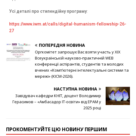
Усі деталі про стипендійну програму
:
https://www.iwm.at/calls/digital-humanism-fellowship-26-
27
ПОПЕРЕДНЯ НОВИНА
Оргкомітет запрошує Вас взяти участь у XIX
Всеукраїнській науково-практичній WEB
конференції аспірантів, студентів та молодих
вчених «Комп’ютерні інтелектуальні системи та
мережі» (КІСМ-2026).
НАСТУПНА НОВИНА
Завідувач кафедри КНІТ, доцент Володимир
Герасимов – «Амбасадор ІТ-освіти» від EPAM у
2025 році
ПРОКОМЕНТУЙТЕ ЦЮ НОВИНУ ПЕРШИМ