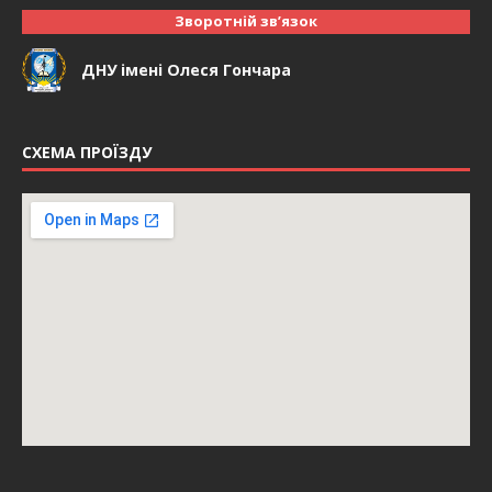
Зворотній зв’язок
ДНУ імені Олеся Гончара
СХЕМА ПРОЇЗДУ