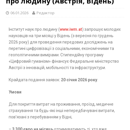
про людину (Австрія, Відень)
06.01.2026
Редактор
Інститут наук про людину (
www.iwm.at
) запрошує молодих
науковців на три місяці у Відень (з вересня по грудень
2026 року) для проведення передових досліджень на
перетині цифровізації з соціальними, економічними та
геополітичними вимірами. Стипендійну програму
«Цифровий гуманізм» фінансує Федеральне міністерство
Австрії з інновацій, мобільності та інфраструктури.
Крайдата подання заявок:
20 січня 2026 року
.
Умови
Для покриття витрат на проживання, проїзд, медичне
страхування та будь-які інші непередбачувані витрати,
пов’язані з перебуванням у Відні,
–
3 300 євро на місяць
отримуватимуть ті, хто вже