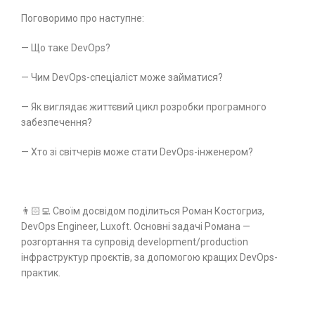
Поговоримо про наступне:
— Що таке DevOps?
— Чим DevOps-спеціаліст може займатися?
— Як виглядає життєвий цикл розробки програмного
забезпечення?
— Хто зі світчерів може стати DevOps-інженером?
👨🏻‍💻 Своїм досвідом поділиться Роман Костогриз,
DevOps Engineer, Luxoft. Основні задачі Романа —
розгортання та супровід development/production
інфраструктур проєктів, за допомогою кращих DevOps-
практик.